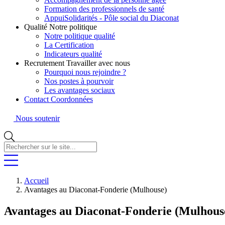
Formation des professionnels de santé
AppuiSolidarités - Pôle social du Diaconat
Qualité
Notre politique
Notre politique qualité
La Certification
Indicateurs qualité
Recrutement
Travailler avec nous
Pourquoi nous rejoindre ?
Nos postes à pourvoir
Les avantages sociaux
Contact
Coordonnées
Nous soutenir
Rechercher
sur
le
site...
Accueil
Avantages au Diaconat-Fonderie (Mulhouse)
Avantages au Diaconat-Fonderie (Mulhous