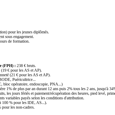
ation) pour les jeunes diplômés.
ement sous engagement.
cours de formation.
e (FPH) :
238 € bruts.
 (19 € pour les AS et AP).
enneté (21 € pour les AS et AP).
ODE, Puéricultrice...
 bloc opératoire, endoscopie, PNA...)
ière 1% de plus par an durant 12 ans puis 2% tous les 2 ans, jusqu'à 3
uits, les jours fériés et paiement/récupération des heures, pied levé, 
ts variables payés selon les conditions d'attribution.
à 100 % pour les IDE, AS...).
 pour les non-cadres.