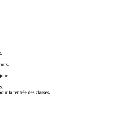
s.
ours.
jours.
s.
our la rentrée des classes.