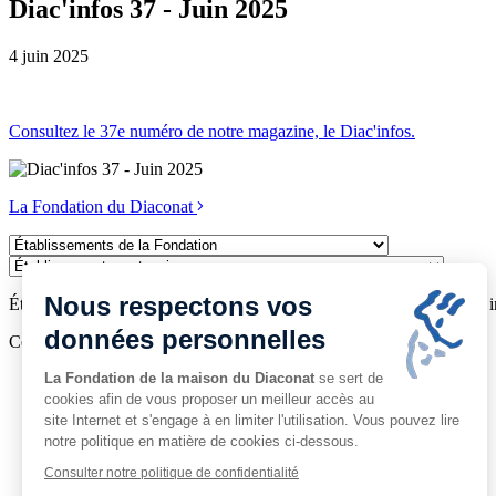
Diac'infos 37 - Juin 2025
4 juin 2025
Consultez le 37e numéro de notre magazine, le Diac'infos.
La Fondation du Diaconat
Établissements
de
Établissements
la
partenaires
Nous respectons vos
Fondation
Établissement à but non lucratif reconnu d’utilité publique par décret 
données personnelles
Copyright © 2026 www.fondation-diaconat.fr
La Fondation de la maison du Diaconat
se sert de
Mentions légales
Politique de confidentialité
cookies afin de vous proposer un meilleur accès au
Cookies
site Internet et s'engage à en limiter l'utilisation. Vous pouvez lire
Plan du site
notre politique en matière de cookies ci-dessous.
Consulter notre politique de confidentialité